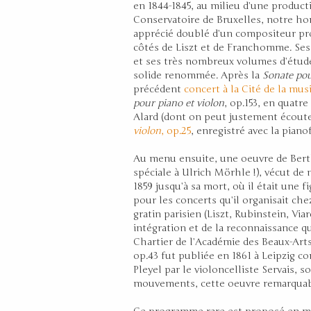
en 1844-1845, au milieu d’une product
Conservatoire de Bruxelles, notre ho
apprécié doublé d’un compositeur pro
côtés de Liszt et de Franchomme. Ses
et ses très nombreux volumes d’étud
solide renommée. Après la
Sonate pou
précédent
concert à la Cité de la mus
pour piano et violon
, op.153, en quat
Alard (dont on peut justement écouter
violon
, op.25
, enregistré avec la pian
Au menu ensuite, une oeuvre de Bertho
spéciale à Ulrich Mörhle !), vécut de
1859 jusqu’à sa mort, où il était une 
pour les concerts qu’il organisait che
gratin parisien (Liszt, Rubinstein, Vi
intégration et de la reconnaissance qu’
Chartier de l’Académie des Beaux-Arts
op.43 fut publiée en 1861 à Leipzig c
Pleyel par le violoncelliste Servais, s
mouvements, cette oeuvre remarquabl