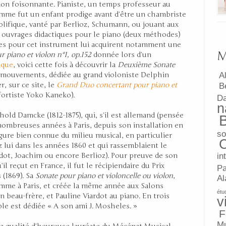
ion foisonnante. Pianiste, un temps professeur au
mme fut un enfant prodige avant d’être un chambriste
lifique, vanté par Berlioz, Schumann, ou jouant aux
 ouvrages didactiques pour le piano (deux méthodes)
es pour cet instrument lui acquirent notamment une
M
r piano et violon n°1, op.152
donnée lors d’un
ique
, voici cette fois à découvrir la
Deuxième Sonate
re mouvements, dédiée au grand violoniste Delphin
A
, sur ce site, le
Grand
Duo concertant pour piano et
B
ofortiste Yoko Kaneko).
D
n
ld Damcke (1812-1875), qui, s’il est allemand (pensée
 nombreuses années à Paris, depuis son installation en
so
figure bien connue du milieu musical, en particulier
z lui dans les années 1860 et qui rassemblaient le
ardot, Joachim ou encore Berlioz). Pour preuve de son
in
il reçut en France, il fut le récipiendaire du Prix
Pa
 (1869). Sa
Sonate pour piano et violoncelle ou violon
,
Al
omme à Paris, et créée la même année aux Salons
étu
on beau-frère, et Pauline Viardot au piano. En trois
v
e est dédiée « A son ami J. Mosheles. »
F
Mu