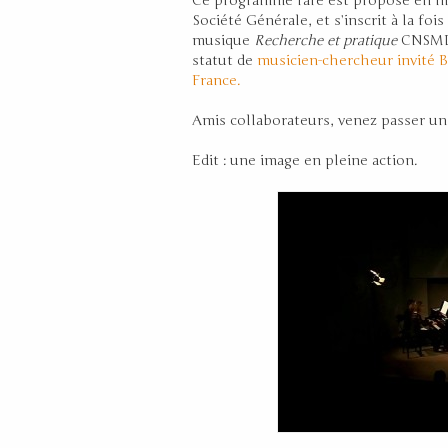
Ce programme rare est proposé en ma
Société Générale, et s’inscrit à la fo
musique
Recherche et pratique
CNSMDP
statut de
musicien-chercheur invité B
France.
Amis collaborateurs, venez passer un
Edit : une image en pleine action.