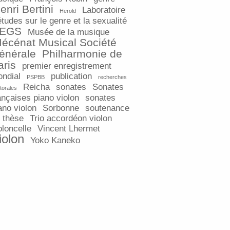
enri Bertini
Laboratoire
Herold
études sur le genre et la sexualité
EGS
Musée de la musique
écénat Musical Société
énérale
Philharmonie de
aris
premier enregistrement
ndial
publication
PSPBB
recherches
Reicha
sonates
Sonates
torales
ançaises piano violon
sonates
ano violon
Sorbonne
soutenance
 thèse
Trio accordéon violon
oloncelle
Vincent Lhermet
iolon
Yoko Kaneko