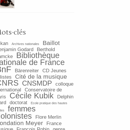
ots-clés
Baillot
lkan
Archives nationales
enjamin Godard
Berthold
Bibliothèque
amcke
ationale de France
BnF
Bärenreiter
CD Jeunes
Cité de la musique
listes
CNRS
CNSMDP
colloque
ternational
Conservatoire de
Cécile Kubik
ris
Delphin
ard
doctorat
Ecole pratique des hautes
femmes
des
iolonistes
Flore Merlin
ondation Meyer
France
sique
François Robin
genre