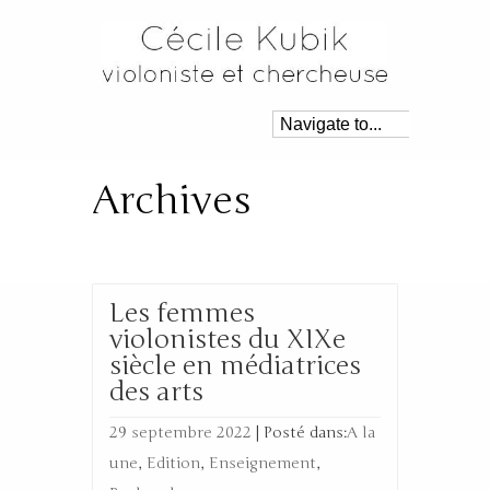
Archives
Tag Archive for: ‘CNRS’
Les femmes
violonistes du XIXe
siècle en médiatrices
des arts
29 septembre 2022
|
Posté dans:
A la
une
,
Edition
,
Enseignement
,