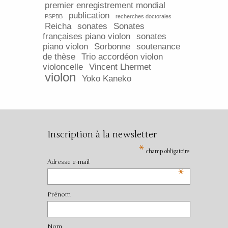
premier enregistrement mondial
publication
PSPBB
recherches doctorales
Reicha
sonates
Sonates
françaises piano violon
sonates
piano violon
Sorbonne
soutenance
de thèse
Trio accordéon violon
violoncelle
Vincent Lhermet
violon
Yoko Kaneko
Inscription à la newsletter
*
champ obligatoire
Adresse e-mail
*
Prénom
Nom