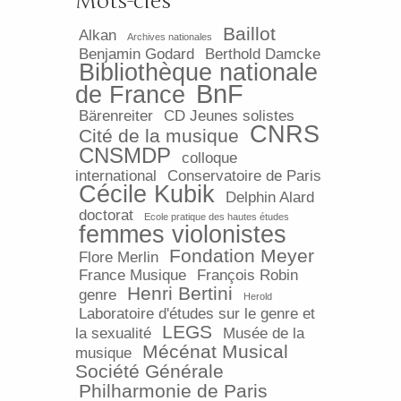
Mots-clés
Baillot
Alkan
Archives nationales
Benjamin Godard
Berthold Damcke
Bibliothèque nationale
BnF
de France
Bärenreiter
CD Jeunes solistes
CNRS
Cité de la musique
CNSMDP
colloque
international
Conservatoire de Paris
Cécile Kubik
Delphin Alard
doctorat
Ecole pratique des hautes études
femmes violonistes
Fondation Meyer
Flore Merlin
France Musique
François Robin
Henri Bertini
genre
Herold
Laboratoire d'études sur le genre et
LEGS
la sexualité
Musée de la
Mécénat Musical
musique
Société Générale
Philharmonie de Paris