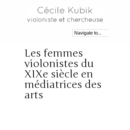
Les femmes
violonistes du
XIXe siècle en
médiatrices des
arts
Posté dans:
A la une
,
Edition
,
Enseignement
,
Recherche
|
By: