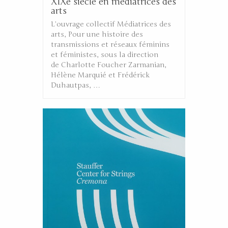
XIXe siècle en médiatrices des
arts
L’ouvrage collectif Médiatrices des
arts, Pour une histoire des
transmissions et réseaux féminins
et féministes, sous la direction
de Charlotte Foucher Zarmanian,
Hélène Marquié et Frédérick
Duhautpas, …