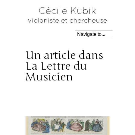
Un article dans
La Lettre du
Musicien
Posté dans:
A la une
,
Recherche
|
By:
Cécile
|
20 janvier 2020