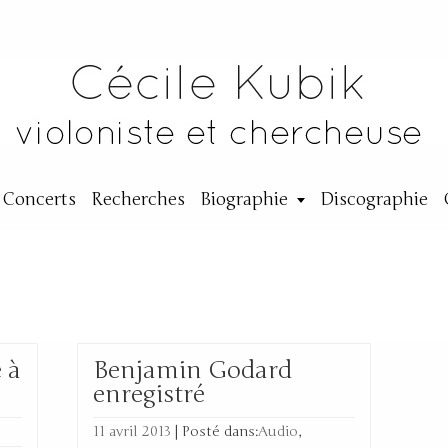
Concerts
Recherches
Biographie
Discographie
min Godard’
 à
Benjamin Godard
enregistré
11 avril 2013
|
Posté dans:
Audio
,