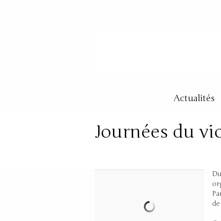
Actualités
Journées du vi
Posté dans:
Concerts
|
Du
or
Pa
de