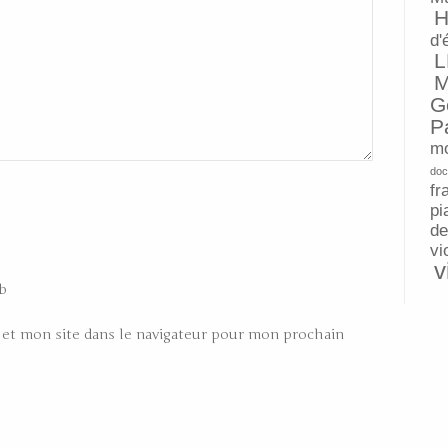
H
d'
L
M
G
P
mo
doc
fr
pi
de
vi
v
b
et mon site dans le navigateur pour mon prochain