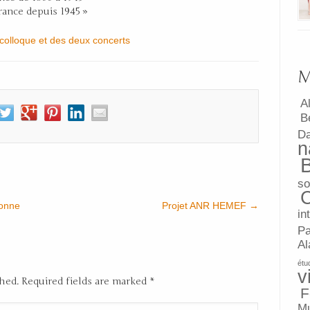
rance depuis 1945 »
 colloque et des deux concerts
M
A
B
D
n
so
bonne
Projet ANR HEMEF
→
in
Pa
Al
étu
v
shed. Required fields are marked
*
F
Mu