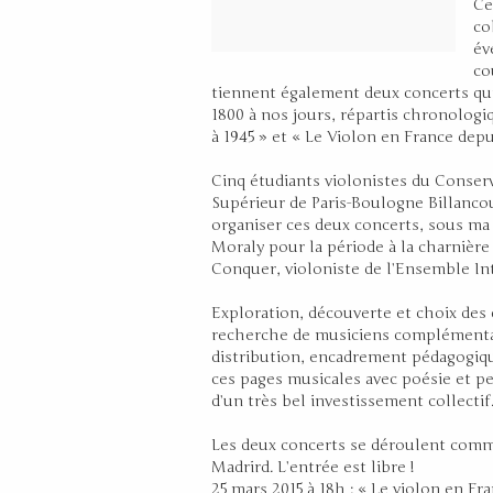
C
co
év
co
tiennent également deux concerts qu
1800 à nos jours, répartis chronolog
à 1945 » et « Le Violon en France depu
Cinq étudiants violonistes du Conser
Supérieur de Paris-Boulogne Billancou
organiser ces deux concerts, sous ma 
Moraly pour la période à la charnière 
Conquer, violoniste de l’Ensemble In
Exploration, découverte et choix de
recherche de musiciens complémentai
distribution, encadrement pédagogique
ces pages musicales avec poésie et pe
d’un très bel investissement collectif
Les deux concerts se déroulent comme 
Madrird. L’entrée est libre !
25 mars 2015 à 18h : « Le violon en Fra