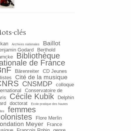
ots-clés
Baillot
lkan
Archives nationales
enjamin Godard
Berthold
Bibliothèque
amcke
ationale de France
BnF
Bärenreiter
CD Jeunes
Cité de la musique
listes
CNRS
CNSMDP
colloque
ternational
Conservatoire de
Cécile Kubik
ris
Delphin
ard
doctorat
Ecole pratique des hautes
femmes
des
iolonistes
Flore Merlin
ondation Meyer
France
sique
François Robin
genre