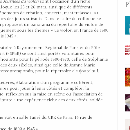
es
Journées du violon
sont l’occasion d’un riche
P
lloque les 25 et 26 mars, ainsi que de différents
énements de création, concerts, masterclasses, au
urs des jours suivants. Dans le cadre du colloque se
i proposent un panorama du répertoire du violon de
iquement sous les thèmes « Le violon en France de 1800
is 1945 ».
vatoire à Rayonnement Régional de Paris et du Pôle
rt (PSPBB) se sont ainsi portés volontaires pour
houlette pour la période 1800-1870, celle de Stéphanie
des deux siècles, ainsi que celle de Jeanne-Marie
tercontemporain, pour le répertoire d’aujourd’hui.
s œuvres, élaboration d’un programme cohérent,
res pour jouer à leurs côtés et compléter la
, réflexion sur la mise en scène ou l’association de
inture : une expérience riche des deux côtés, soldée
.
suit en salle Fauré du CRR de Paris, 14 rue de
nce de 1800 à 1945 »