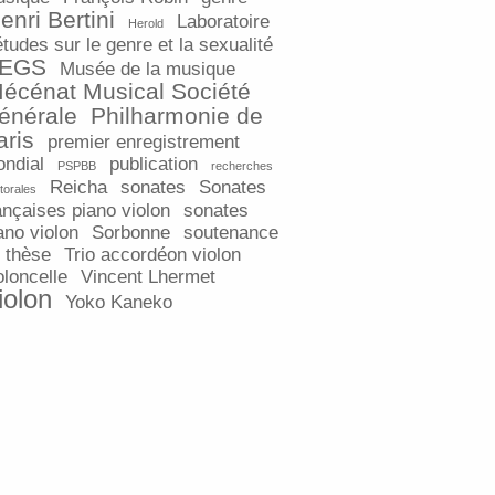
enri Bertini
Laboratoire
Herold
études sur le genre et la sexualité
EGS
Musée de la musique
écénat Musical Société
énérale
Philharmonie de
aris
premier enregistrement
ndial
publication
PSPBB
recherches
Reicha
sonates
Sonates
torales
ançaises piano violon
sonates
ano violon
Sorbonne
soutenance
 thèse
Trio accordéon violon
oloncelle
Vincent Lhermet
iolon
Yoko Kaneko