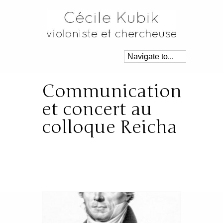
Communication
et concert au
colloque Reicha
Posté dans:
Concerts
,
Recherche
|
By:
Cécile
|
27 mars 2013