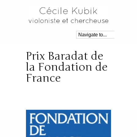
Prix Baradat de
la Fondation de
France
Posté dans:
Concerts
|
By:
Cécile
|
23 février 2016