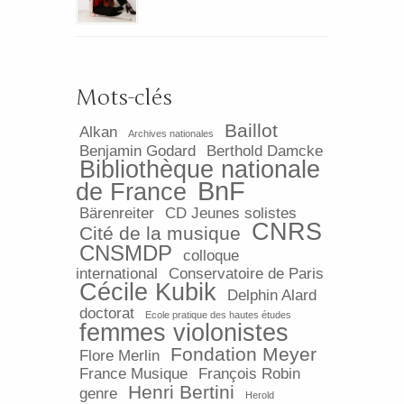
Mots-clés
Baillot
Alkan
Archives nationales
Benjamin Godard
Berthold Damcke
Bibliothèque nationale
BnF
de France
Bärenreiter
CD Jeunes solistes
CNRS
Cité de la musique
CNSMDP
colloque
international
Conservatoire de Paris
Cécile Kubik
Delphin Alard
doctorat
Ecole pratique des hautes études
femmes violonistes
Fondation Meyer
Flore Merlin
France Musique
François Robin
Henri Bertini
genre
Herold