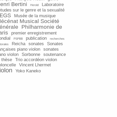
enri Bertini
Laboratoire
Herold
études sur le genre et la sexualité
EGS
Musée de la musique
écénat Musical Société
énérale
Philharmonie de
aris
premier enregistrement
ndial
publication
PSPBB
recherches
Reicha
sonates
Sonates
torales
ançaises piano violon
sonates
ano violon
Sorbonne
soutenance
 thèse
Trio accordéon violon
oloncelle
Vincent Lhermet
iolon
Yoko Kaneko