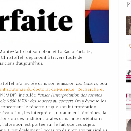
P
Monte-Carlo bat son plein et La Radio Parfaite,
Christoffel, s’épanouit à travers foule de
siciens d’aujourd’hui.
istoffel m’a invitée dans son émission
Les Experts,
pour
nt soutenue du doctorat de Musique : Recherche et
CNSMDP), intitulée
Penser l’interprétation des sonates
cle (1800-1870) : des sources au concert.
On y évoque les
t concernant le répertoire que son interprétation
ur évolution, les interprètes, notamment féminines, la
tions ou des traditions orales dans l’interprétation :
 l’attention est portée sur le fait que ces sujets
ne. C’est également l’occasion d’un voyage musical au