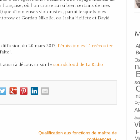
 française, où l’on croise aussi bien certains de mes
rd) que d’immenses violonistes, parmi lesquels mes
ntorow et Gordan Nikolic, ou Jasha Heifetz et David
M
 diffusion du 20 mars 2017,
l’émission est à réécouter
A
aite !
B
D
aussi à découvrir sur le
soundcloud de La Radio
n
so
in
Pa
Al
étu
v
F
Qualification aux fonctions de maître de
Mu
conférences
→