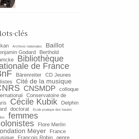
ots-clés
Baillot
lkan
Archives nationales
enjamin Godard
Berthold
Bibliothèque
amcke
ationale de France
BnF
Bärenreiter
CD Jeunes
Cité de la musique
listes
CNRS
CNSMDP
colloque
ternational
Conservatoire de
Cécile Kubik
ris
Delphin
ard
doctorat
Ecole pratique des hautes
femmes
des
iolonistes
Flore Merlin
ondation Meyer
France
sique
François Robin
genre