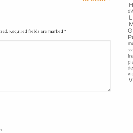
H
d'
L
M
G
shed. Required fields are marked
*
P
mo
doc
fr
pi
de
vi
v
b