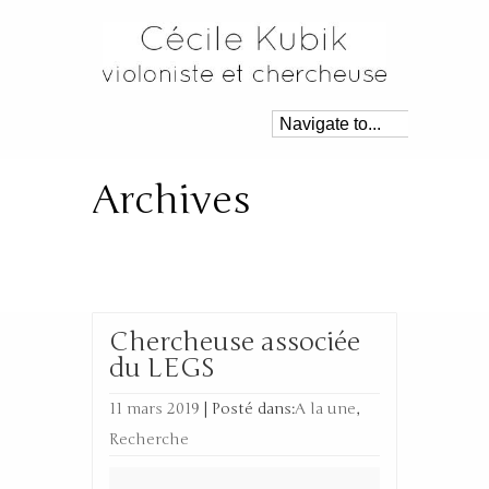
Archives
Monthly Archive for:
‘mars, 2019’
Chercheuse associée
du LEGS
11 mars 2019
|
Posté dans:
A la une
,
Recherche